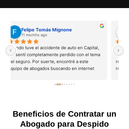
Juan Pedro Basile
11 months ago
 
El mes pasado tuve un accidente de tránsito 
Tu
 
en CABA. Me ayudaron a gestionar todo el 
a
reclamo, ellos se ocuparon de todo. Muy 
m
recomendable
b
e
e
p
m
r
c
Beneficios de Contratar un
pa
Abogado para Despido
m