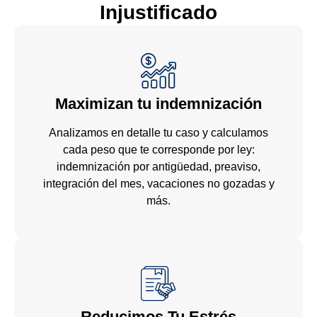
lo
Injustificado
a
ef
Maximizan tu indemnización
Analizamos en detalle tu caso y calculamos
cada peso que te corresponde por ley:
indemnización por antigüedad, preaviso,
integración del mes, vacaciones no gozadas y
más.
Reducimos Tu Estrés