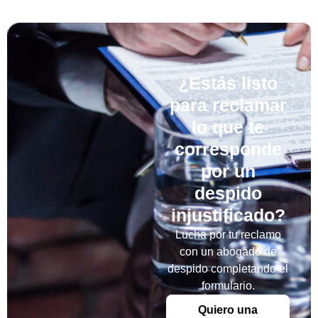
¿Estás listo
para reclamar
lo que te
corresponde
por un
despido
injustificado?
Lucha por tu reclamo
con un abogado de
despido completando el
formulario.
Quiero una