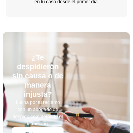
en tu caso desde el primer día.
¿Te
despidieron
sin causa o de
manera
injusta?
Lucha por tu reclamo
con un abogado de
despido completando el
formulario.