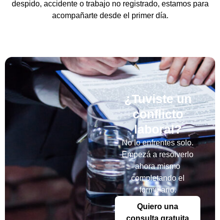
despido, accidente o trabajo no registrado, estamos para
acompañarte desde el primer día.
¿Tuviste un
conflicto
laboral?
No lo enfrentes solo.
Empezá a resolverlo
ahora mismo
completando el
formulario.
Quiero una
consulta gratuita