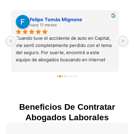
Juan Pedro Basile
hace 11 meses
 
El mes pasado tuve un accidente de tránsito 
Tu
 
en CABA. Me ayudaron a gestionar todo el 
a
reclamo, ellos se ocuparon de todo. Muy 
m
recomendable
b
e
e
p
m
r
c
Beneficios De Contratar
pa
Abogados Laborales
m
lo
a