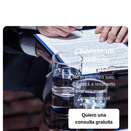
¿Tuviste un
conflicto
laboral?
No lo enfrentes solo.
Empezá a resolverlo
ahora mismo
completando el
formulario.
Quiero una
consulta gratuita