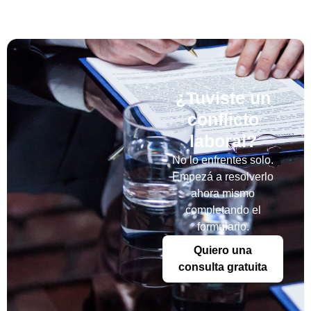
¿Tuviste un
conflicto
laboral?
No lo enfrentes solo.
Empezá a resolverlo
ahora mismo
completando el
formulario.
Quiero una
consulta gratuita